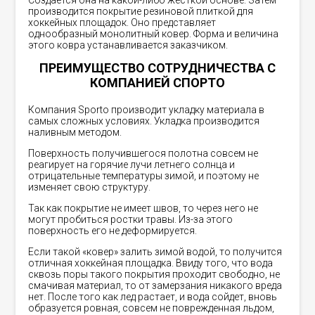
Создается она на какой-либо жесткой основе. Затем
производится покрытие резиновой плиткой для
хоккейных площадок. Оно представляет
однообразный монолитный ковер. Форма и величина
этого ковра устанавливается заказчиком.
ПРЕИМУЩЕСТВО СОТРУДНИЧЕСТВА С
КОМПАНИЕЙ СПОРТО
Компания Sporto производит укладку материала в
самых сложных условиях. Укладка производится
наливным методом.
Поверхность получившегося полотна совсем не
реагирует на горячие лучи летнего солнца и
отрицательные температуры зимой, и поэтому не
изменяет свою структуру.
Так как покрытие не имеет швов, то через него не
могут пробиться ростки травы. Из-за этого
поверхность его не деформируется.
Если такой «ковер» залить зимой водой, то получится
отличная хоккейная площадка. Ввиду того, что вода
сквозь поры такого покрытия проходит свободно, не
смачивая материал, то от замерзания никакого вреда
нет. После того как лед растает, и вода сойдет, вновь
образуется ровная, совсем не поврежденная льдом,