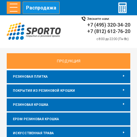
Распродажа
Звоните нам:
ГЛАВНАЯ
СТАТЬИ
ИНФОРМАЦИЯ
ДИЛЕРЫ
+7 (495) 320-34-20
+7 (812) 612-76-20
c 8:00 до 22:00 (Пн-Вс)
главная
/
Информация
/
Резиновая плитка для хоккейных площадок
ПРОДУКЦИЯ
РЕЗИНОВАЯ ПЛИТКА
ПОКРЫТИЯ ИЗ РЕЗИНОВОЙ КРОШКИ
РЕЗИНОВАЯ КРОШКА
EPDM РЕЗИНОВАЯ КРОШКА
ИСКУССТВЕННАЯ ТРАВА