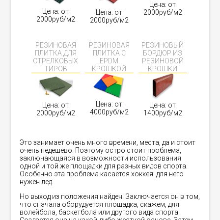
Цена: от
Цена: от
Цена: от
2000руб/м2
2000руб/м2
2000руб/м2
РЕЗИНОВАЯ
РЕЗИНОВАЯ
РЕЗИНОВЫЙ
ПЛИТКА ДЛЯ
ПЛИТКА С
БОРДЮР ИЗ
СТРЕЛКОВЫХ
EPDM
РЕЗИНОВОЙ
ТИРОВ
КРОШКОЙ
КРОШКИ
Цена: от
Цена: от
Цена: от
4000руб/м2
2000руб/м2
1400руб/м2
Это занимает очень много времени, места, да и стоит
очень недешево. Поэтому остро стоит проблема,
заключающаяся в возможности использования
одной и той же площадки для разных видов спорта.
Особенно эта проблема касается хоккея: для него
нужен лед.
Но выход из положения найден! Заключается он в том,
что сначала оборудуется площадка, скажем, для
волейбола, баскетбола или другого вида спорта.