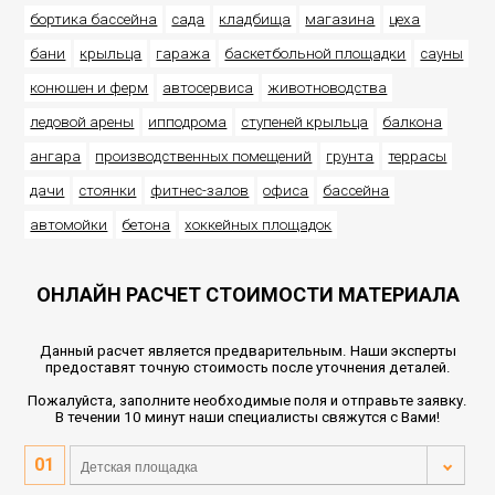
бортика бассейна
сада
кладбища
магазина
цеха
бани
крыльца
гаража
баскетбольной площадки
сауны
конюшен и ферм
автосервиса
животноводства
ледовой арены
ипподрома
ступеней крыльца
балкона
ангара
производственных помещений
грунта
террасы
дачи
стоянки
фитнес-залов
офиса
бассейна
автомойки
бетона
хоккейных площадок
ОНЛАЙН РАСЧЕТ СТОИМОСТИ МАТЕРИАЛА
Данный расчет является предварительным. Наши эксперты
предоставят точную стоимость после уточнения деталей.
Пожалуйста, заполните необходимые поля и отправьте заявку.
В течении 10 минут наши специалисты свяжутся с Вами!
Детская площадка