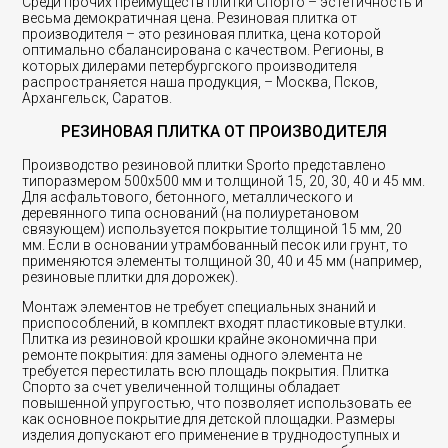
Среди прочих преимуществ плитки Спорто – эстетичность и
весьма демократичная цена. Резиновая плитка от
производителя – это резиновая плитка, цена которой
оптимально сбалансирована с качеством. Регионы, в
которых дилерами петербургского производителя
распространяется наша продукция, – Москва, Псков,
Архангельск, Саратов.
РЕЗИНОВАЯ ПЛИТКА ОТ ПРОИЗВОДИТЕЛЯ
Производство резиновой плитки Sporto представлено
типоразмером 500х500 мм и толщиной 15, 20, 30, 40 и 45 мм.
Для асфальтового, бетонного, металлического и
деревянного типа оснований (на полиуретановом
связующем) используется покрытие толщиной 15 мм, 20
мм. Если в основании утрамбованный песок или грунт, то
применяются элементы толщиной 30, 40 и 45 мм (например,
резиновые плитки для дорожек).
Монтаж элементов не требует специальных знаний и
приспособлений, в комплект входят пластиковые втулки.
Плитка из резиновой крошки крайне экономична при
ремонте покрытия: для замены одного элемента не
требуется перестилать всю площадь покрытия. Плитка
Спорто за счет увеличенной толщины обладает
повышенной упругостью, что позволяет использовать ее
как основное покрытие для детской площадки. Размеры
изделия допускают его применение в труднодоступных и