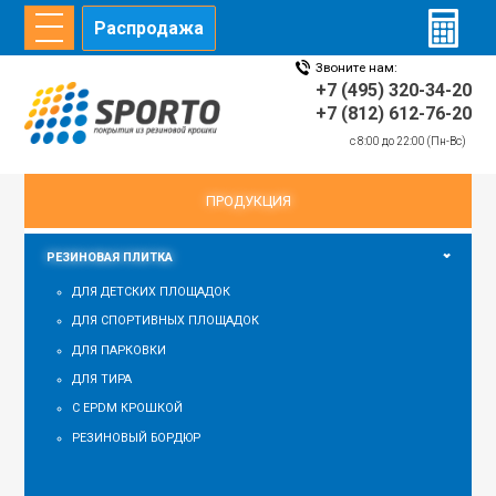
Распродажа
Звоните нам:
ГЛАВНАЯ
СТАТЬИ
ИНФОРМАЦИЯ
ДИЛЕРЫ
+7 (495) 320-34-20
+7 (812) 612-76-20
c 8:00 до 22:00 (Пн-Вс)
главная
/
Продукция
/
Резиновая плитка
ПРОДУКЦИЯ
РЕЗИНОВАЯ ПЛИТКА
ДЛЯ ДЕТСКИХ ПЛОЩАДОК
ДЛЯ СПОРТИВНЫХ ПЛОЩАДОК
ДЛЯ ПАРКОВКИ
ДЛЯ ТИРА
С EPDM КРОШКОЙ
РЕЗИНОВЫЙ БОРДЮР