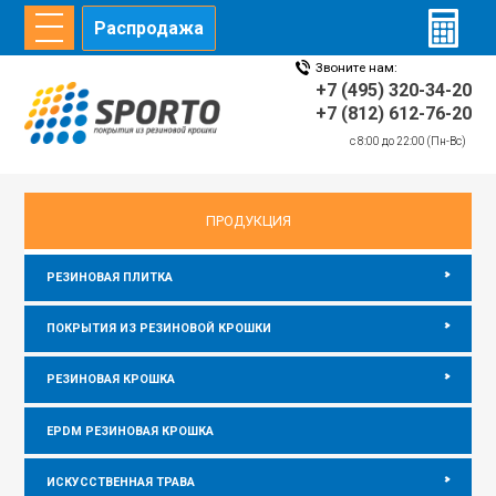
Распродажа
Звоните нам:
ГЛАВНАЯ
СТАТЬИ
ИНФОРМАЦИЯ
ДИЛЕРЫ
+7 (495) 320-34-20
+7 (812) 612-76-20
c 8:00 до 22:00 (Пн-Вс)
главная
/
Информация
/
Резиновая плитка для животноводства
ПРОДУКЦИЯ
РЕЗИНОВАЯ ПЛИТКА
ПОКРЫТИЯ ИЗ РЕЗИНОВОЙ КРОШКИ
РЕЗИНОВАЯ КРОШКА
EPDM РЕЗИНОВАЯ КРОШКА
ИСКУССТВЕННАЯ ТРАВА