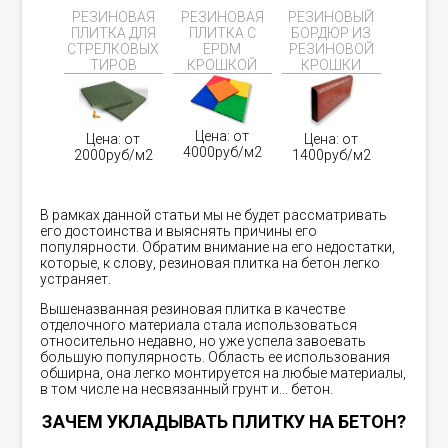
РЕЗИНОВАЯ
РЕЗИНОВАЯ
РЕЗИНОВЫЙ
ПЛИТКА ДЛЯ
ПЛИТКА С
БОРДЮР ИЗ
СТРЕЛКОВЫХ
EPDM
РЕЗИНОВОЙ
ТИРОВ
КРОШКОЙ
КРОШКИ
Цена: от
Цена: от
Цена: от
4000руб/м2
2000руб/м2
1400руб/м2
В рамках данной статьи мы не будет рассматривать
его достоинства и выяснять причины его
популярности. Обратим внимание на его недостатки,
которые, к слову, резиновая плитка на бетон легко
устраняет.
Вышеназванная резиновая плитка в качестве
отделочного материала стала использоваться
относительно недавно, но уже успела завоевать
большую популярность. Область ее использования
обширна, она легко монтируется на любые материалы,
в том числе на несвязанный грунт и... бетон.
ЗАЧЕМ УКЛАДЫВАТЬ ПЛИТКУ НА БЕТОН?