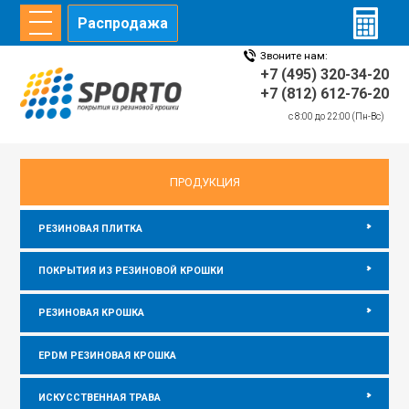
Распродажа
Звоните нам:
ГЛАВНАЯ
СТАТЬИ
ИНФОРМАЦИЯ
ДИЛЕРЫ
+7 (495) 320-34-20
+7 (812) 612-76-20
c 8:00 до 22:00 (Пн-Вс)
главная
/
Информация
/
Резиновое покрытие в рулонах
ПРОДУКЦИЯ
РЕЗИНОВАЯ ПЛИТКА
ПОКРЫТИЯ ИЗ РЕЗИНОВОЙ КРОШКИ
РЕЗИНОВАЯ КРОШКА
EPDM РЕЗИНОВАЯ КРОШКА
ИСКУССТВЕННАЯ ТРАВА