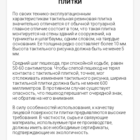
ПЛИТКИ
По своих технико-эксплуатационным
характеристикам тактильная резиновая плитка
значительно отличается от обычной тротуарной.
главное отличие состоит в том, что такая плитка
монтируется на стены зданий и сооружений, на
турникеты и шлагбаумы, одним словом, на твердые
основания. Ее толщина редко составляет более 10 мм.
Высота тактильного рисунка должна быть не менее 5
мм.
Средний шаг пешехода, при спокойной ходьбе, равен
50-60 сантиметров. Чтобы слепой пешеход не терял
контакта с тактильной плиткой, точнее, мог
отслеживать изменения тактильного рисунка, ширина
тактильной плитки должна быть не менее 600
миллиметров. В противном случае существует
опасность, что пешеход перешагнет очередной знак,
не обратив на него внимания.
В силу особенностей использования, к качеству
лицевой поверхности плитки предъявляются высокие
требования. В частности, сырье и связующие
материалы, используемые при ее производстве,
должны иметь все необходимые сертификаты,
подтверждающие их экологичность.