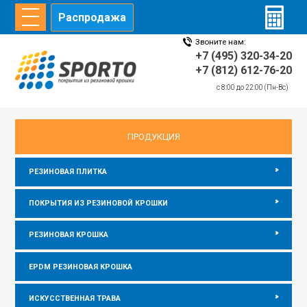
Распродажа
Звоните нам:
ГЛАВНАЯ
СТАТЬИ
ИНФОРМАЦИЯ
ДИЛЕРЫ
+7 (495) 320-34-20
+7 (812) 612-76-20
c 8:00 до 22:00 (Пн-Вс)
главная
/
Информация
/
Тактильная резиновая плитка
ПРОДУКЦИЯ
РЕЗИНОВАЯ ПЛИТКА
ПОКРЫТИЯ ИЗ РЕЗИНОВОЙ КРОШКИ
РЕЗИНОВАЯ КРОШКА
EPDM РЕЗИНОВАЯ КРОШКА
ИСКУССТВЕННАЯ ТРАВА