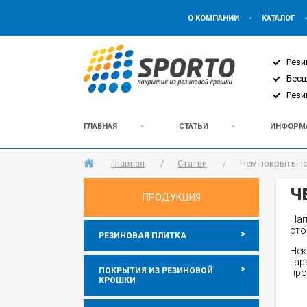
О КОМПАНИИ
КАТАЛОГ
Рези
Бес
Рези
ГЛАВНАЯ
СТАТЬИ
ИНФОРМ
главная
/
Статьи
/
Чем покрыть по
Ч
ПРОДУКЦИЯ
Нап
сто
РЕЗИНОВАЯ ПЛИТКА
Нек
гар
ПОКРЫТИЯ ИЗ РЕЗИНОВОЙ
про
КРОШКИ