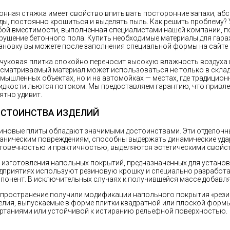
онная стяжка имеет свойство впитывать посторонние запахи, аб
ды, постоянно крошиться и выделять пыль. Как решить проблему?
ой вместимости, выполненная специалистами нашей компании, п
рушение бетонного пола. Купить необходимые материалы для гар
ановку вы можете после заполнения специальной формы на сайте 
чуковая плитка спокойно переносит высокую влажность воздуха и
сматриваемый материал может использоваться не только в склад
мышленных объектах, но и на автомойках — местах, где традицио
идкости льются потоком. Мы предоставляем гарантию, что привле
ятно удивит.
СТОИНСТВА ИЗДЕЛИЙ
иновые плиты обладают значимыми достоинствами. Эти отделочн
аническим повреждениям, способны выдержать динамические удар
говечностью и практичностью, выделяются эстетическими свойс
 изготовления напольных покрытий, предназначенных для установ
дприятиях используют резиновую крошку и специально разработ
понент. В исключительных случаях к получившейся массе добавл
пространение получили модификации напольного покрытия «резин
елия, выпускаемые в форме плитки квадратной или плоской форм
ртаниями или устойчивой к истиранию рельефной поверхностью