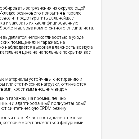
сорбировать загрязнения из окружающей
 Укладка резинового покрытия в гараже
озволит предотвратить дальнейшее
ажа и заказать их квалифицированную
Sporto и вызова компетентного специалиста.
 выделяется неприхотливостью в уходе.
ских помещениях и гаражах, на
нно наблюдается высокая влажность воздуха
кательная цена на напольные покрытия вас
ые материалы устойчивы к истиранию и
ы или статические нагрузки, отличаются
твами, красивым внешним видом.
ки в гаражах, на промышленных
анный и адаптированный полиуретановый
яют синтетическую EPDM резину.
овый пол». В частности, качественные
ы, которые могут выделяться фигурными
.