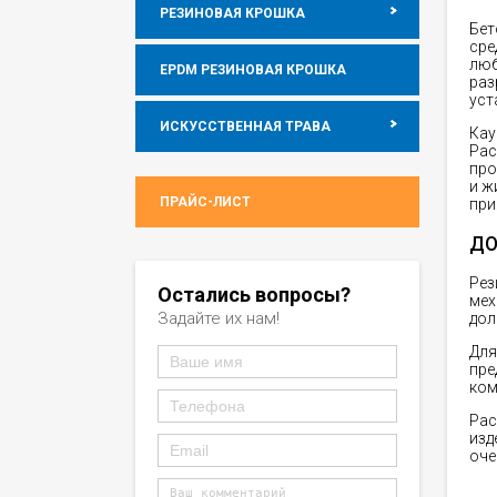
РЕЗИНОВАЯ КРОШКА
Бет
сре
люб
EPDM РЕЗИНОВАЯ КРОШКА
раз
уст
ИСКУССТВЕННАЯ ТРАВА
Кау
Рас
про
и ж
ПРАЙС-ЛИСТ
при
ДО
Рез
Остались вопросы?
мех
Задайте их нам!
дол
Для
пре
ком
Рас
изд
оче