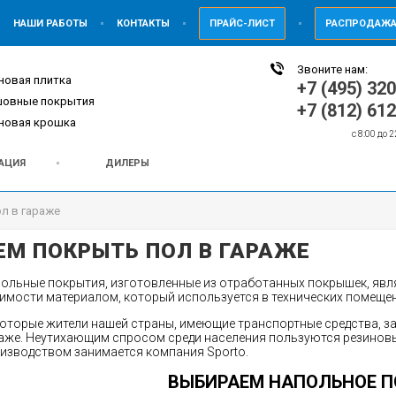
НАШИ РАБОТЫ
КОНТАКТЫ
ПРАЙС-ЛИСТ
РАСПРОДАЖ
Звоните нам:
новая плитка
+7 (495) 32
шовные покрытия
+7 (812) 61
новая крошка
c 8:00 до 
АЦИЯ
ДИЛЕРЫ
л в гараже
ЕМ ПОКРЫТЬ ПОЛ В ГАРАЖЕ
ольные покрытия, изготовленные из отработанных покрышек, яв
имости материалом, который используется в технических помещен
оторые жители нашей страны, имеющие транспортные средства, за
аже. Неутихающим спросом среди населения пользуются резинов
изводством занимается компания Sporto.
ВЫБИРАЕМ НАПОЛЬНОЕ 